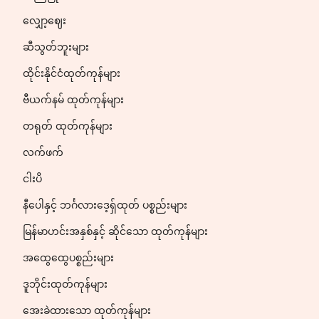
လျှော့ဈေး
ဆီသွတ်ဘူးများ
ထိုင်းနိုင်ငံထုတ်ကုန်များ
ဗီယက်နမ် ထုတ်ကုန်များ
တရုတ် ထုတ်ကုန်များ
လက်ဖက်
ငါးပိ
နီပေါနှင့် ဘင်္ဂလားဒေ့ရှ်ထုတ် ပစ္စည်းများ
မြန်မာဟင်းအနှစ်နှင့် ဆိုင်သော ထုတ်ကုန်များ
အထွေထွေပစ္စည်းများ
ဒူဘိုင်းထုတ်ကုန်များ
အေးခဲထားသော ထုတ်ကုန်များ