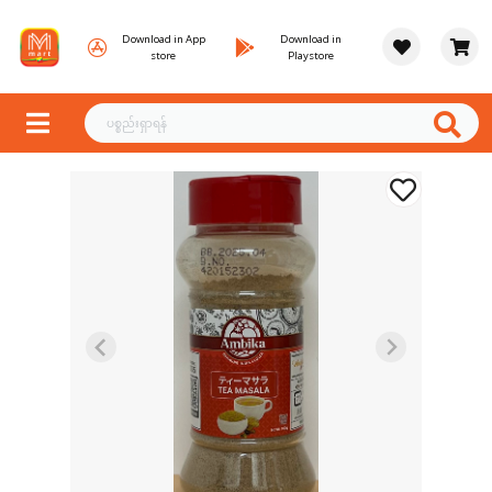
Download in App
Download in
store
Playstore