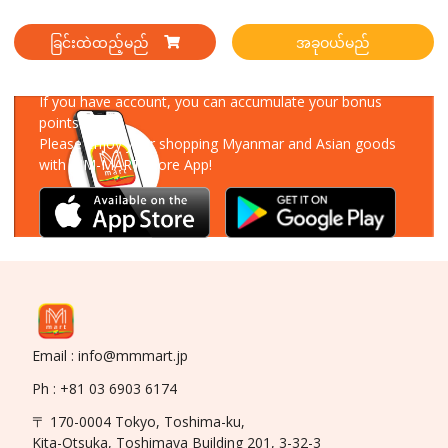
ခြင်းထဲထည့်မည်
အခုဝယ်မည်
Download Our App
If you have account, you can accumulate your bonus
points!
Please enjoy your shopping Myanmar and Asian goods
with MM-MART Store App!
Email : info@mmmart.jp
Ph : +81 03 6903 6174
〒 170-0004 Tokyo, Toshima-ku,
Kita-Otsuka, Toshimaya Building 201, 3-32-3