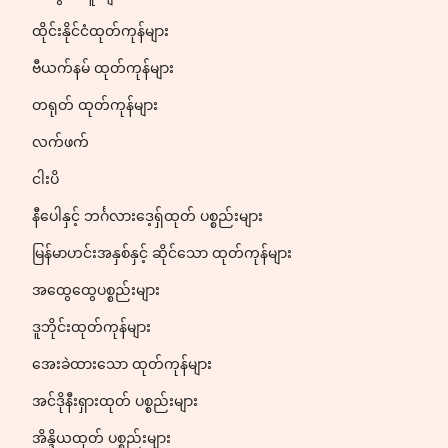
ထိုင်းနိုင်ငံထုတ်ကုန်များ
ဗီယက်နမ် ထုတ်ကုန်များ
တရုတ် ထုတ်ကုန်များ
လက်ဖက်
ငါးပိ
နီပေါနှင့် ဘင်္ဂလားဒေ့ရှ်ထုတ် ပစ္စည်းများ
မြန်မာဟင်းအနှစ်နှင့် ဆိုင်သော ထုတ်ကုန်များ
အထွေထွေပစ္စည်းများ
ဒူဘိုင်းထုတ်ကုန်များ
အေးခဲထားသော ထုတ်ကုန်များ
အင်ဒိုနီးရှားထုတ် ပစ္စည်းများ
အိန္ဒိယထုတ် ပစ္စည်းများ