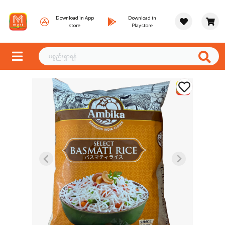
Download in App
Download in
store
Playstore