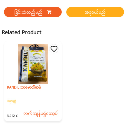
ခြင်းထဲထည့်မည်
အခုဝယ်မည်
Related Product
KANDIL ဘာစမာတီဆန်
0 ခုကျန်
လက်ကျန်မရှိတော့ပါ
3,942 ¥