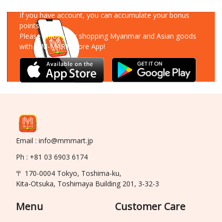
Download Our App
If you have account, you can accumulate your bonus
points!
Please enjoy your shopping Myanmar and Asian goods
with MM-MART Store App!
Email : info@mmmart.jp
Ph : +81 03 6903 6174
〒 170-0004 Tokyo, Toshima-ku,
Kita-Otsuka, Toshimaya Building 201, 3-32-3
Menu
Customer Care