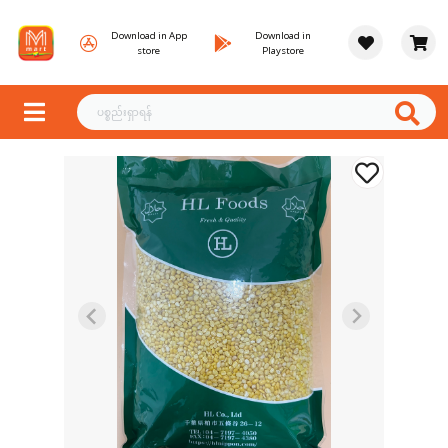
Download in App
Download in
store
Playstore