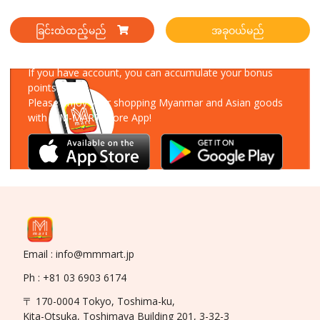
ခြင်းထဲထည့်မည်
အခုဝယ်မည်
Download Our App
If you have account, you can accumulate your bonus
points!
Please enjoy your shopping Myanmar and Asian goods
with MM-MART Store App!
Email : info@mmmart.jp
Ph : +81 03 6903 6174
〒 170-0004 Tokyo, Toshima-ku,
Kita-Otsuka, Toshimaya Building 201, 3-32-3