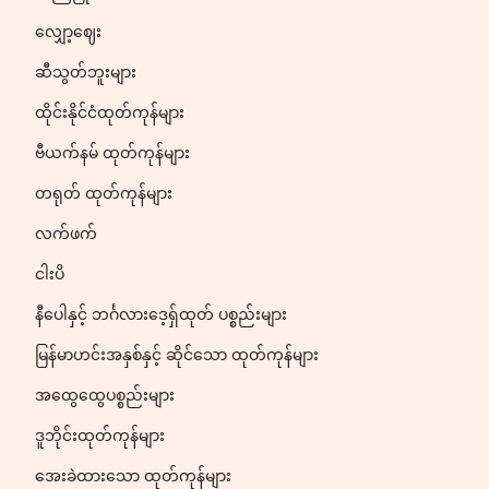
လျှော့ဈေး
ဆီသွတ်ဘူးများ
ထိုင်းနိုင်ငံထုတ်ကုန်များ
ဗီယက်နမ် ထုတ်ကုန်များ
တရုတ် ထုတ်ကုန်များ
လက်ဖက်
ငါးပိ
နီပေါနှင့် ဘင်္ဂလားဒေ့ရှ်ထုတ် ပစ္စည်းများ
မြန်မာဟင်းအနှစ်နှင့် ဆိုင်သော ထုတ်ကုန်များ
အထွေထွေပစ္စည်းများ
ဒူဘိုင်းထုတ်ကုန်များ
အေးခဲထားသော ထုတ်ကုန်များ