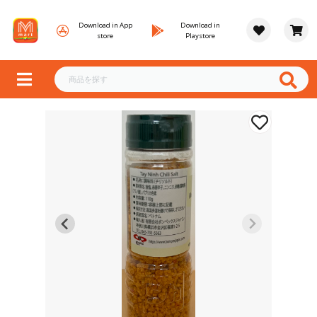
Download in App
Download in
store
Playstore