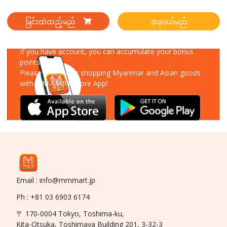
ခြင်းထဲထည့်မည်
အခုဝယ်မည်
Download Our App
If you have account, you can accumulate your bonus
points!
Please enjoy your shopping Myanmar and Asian goods
with MM-MART Store App!
Email : info@mmmart.jp
Ph : +81 03 6903 6174
〒 170-0004 Tokyo, Toshima-ku,
Kita-Otsuka, Toshimaya Building 201, 3-32-3