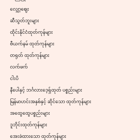
လျှော့ဈေး
ဆီသွတ်ဘူးများ
ထိုင်းနိုင်ငံထုတ်ကုန်များ
ဗီယက်နမ် ထုတ်ကုန်များ
တရုတ် ထုတ်ကုန်များ
လက်ဖက်
ငါးပိ
နီပေါနှင့် ဘင်္ဂလားဒေ့ရှ်ထုတ် ပစ္စည်းများ
မြန်မာဟင်းအနှစ်နှင့် ဆိုင်သော ထုတ်ကုန်များ
အထွေထွေပစ္စည်းများ
ဒူဘိုင်းထုတ်ကုန်များ
အေးခဲထားသော ထုတ်ကုန်များ