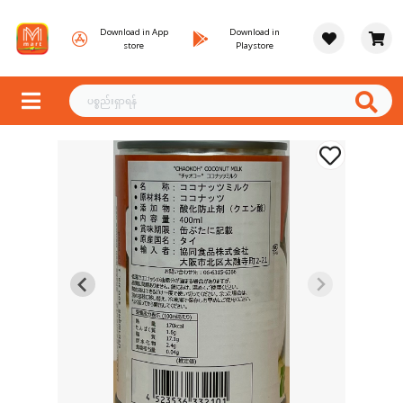
Download in App
Download in
store
Playstore