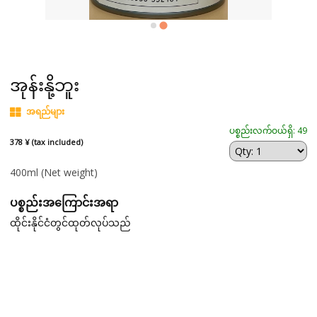
အုန်းနို့ဘူး
အရည်များ
ပစ္စည်းလက်ဝယ်ရှိ: 49
378 ¥ (tax included)
400ml
(Net weight)
ပစ္စည်းအကြောင်းအရာ
ထိုင်းနိုင်ငံတွင်ထုတ်လုပ်သည်