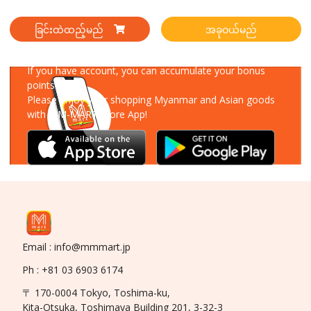
ခြင်းထဲထည့်မည်
အခုဝယ်မည်
Download Our App
If you have account, you can accumulate your bonus
points!
Please enjoy your shopping Myanmar and Asian goods
with MM-MART Store App!
Email : info@mmmart.jp
Ph : +81 03 6903 6174
〒 170-0004 Tokyo, Toshima-ku,
Kita-Otsuka, Toshimaya Building 201, 3-32-3