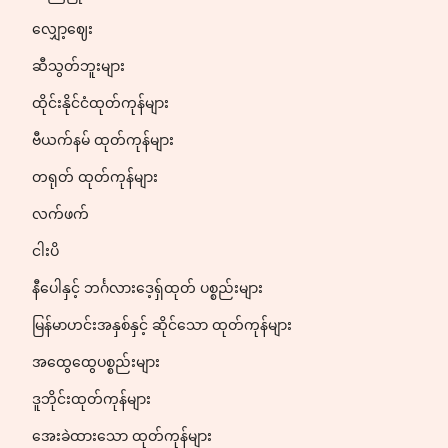
လျှော့ဈေး
ဆီသွတ်ဘူးများ
ထိုင်းနိုင်ငံထုတ်ကုန်များ
ဗီယက်နမ် ထုတ်ကုန်များ
တရုတ် ထုတ်ကုန်များ
လက်ဖက်
ငါးပိ
နီပေါနှင့် ဘင်္ဂလားဒေ့ရှ်ထုတ် ပစ္စည်းများ
မြန်မာဟင်းအနှစ်နှင့် ဆိုင်သော ထုတ်ကုန်များ
အထွေထွေပစ္စည်းများ
ဒူဘိုင်းထုတ်ကုန်များ
အေးခဲထားသော ထုတ်ကုန်များ