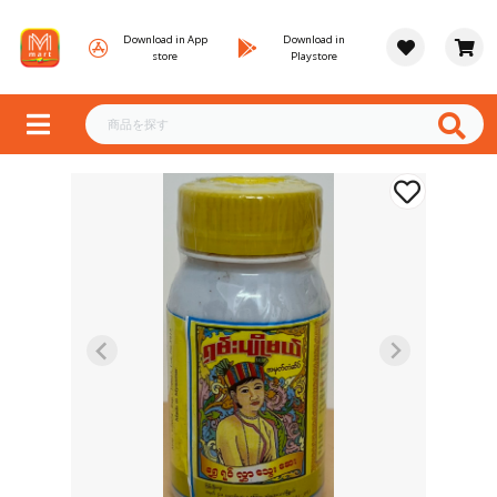
Download in App
Download in
store
Playstore