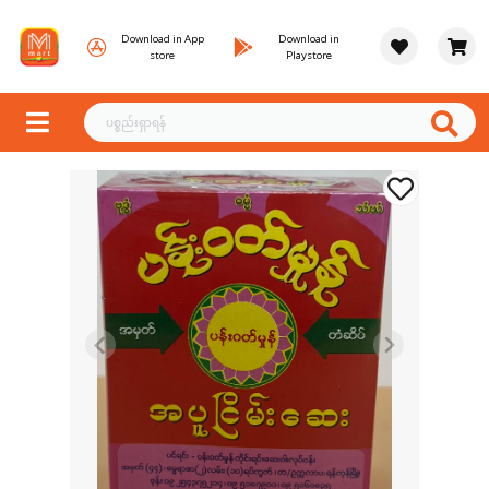
Download in App
Download in
store
Playstore