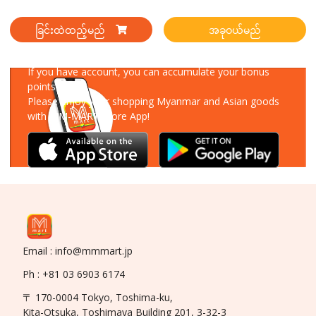
ခြင်းထဲထည့်မည်
အခုဝယ်မည်
Download Our App
If you have account, you can accumulate your bonus
points!
Please enjoy your shopping Myanmar and Asian goods
with MM-MART Store App!
Email : info@mmmart.jp
Ph : +81 03 6903 6174
〒 170-0004 Tokyo, Toshima-ku,
Kita-Otsuka, Toshimaya Building 201, 3-32-3