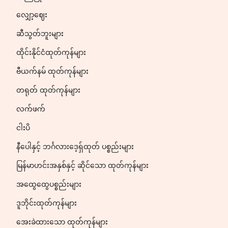
လျှော့ဈေး
ဆီသွတ်ဘူးများ
ထိုင်းနိုင်ငံထုတ်ကုန်များ
ဗီယက်နမ် ထုတ်ကုန်များ
တရုတ် ထုတ်ကုန်များ
လက်ဖက်
ငါးပိ
နီပေါနှင့် ဘင်္ဂလားဒေ့ရှ်ထုတ် ပစ္စည်းများ
မြန်မာဟင်းအနှစ်နှင့် ဆိုင်သော ထုတ်ကုန်များ
အထွေထွေပစ္စည်းများ
ဒူဘိုင်းထုတ်ကုန်များ
အေးခဲထားသော ထုတ်ကုန်များ