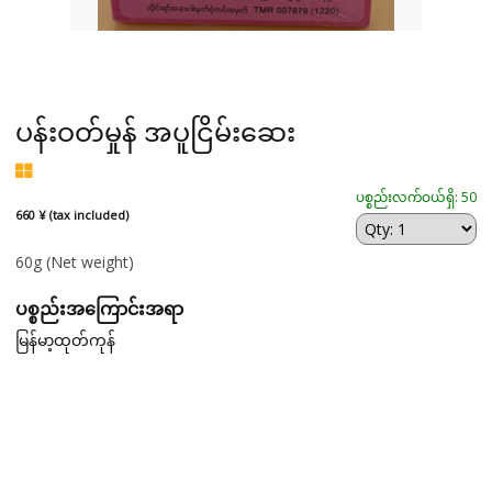
ပန်းဝတ်မှုန် အပူငြိမ်းဆေး
ပစ္စည်းလက်ဝယ်ရှိ: 50
660 ¥ (tax included)
60g
(Net weight)
ပစ္စည်းအကြောင်းအရာ
မြန်မာ့ထုတ်ကုန်