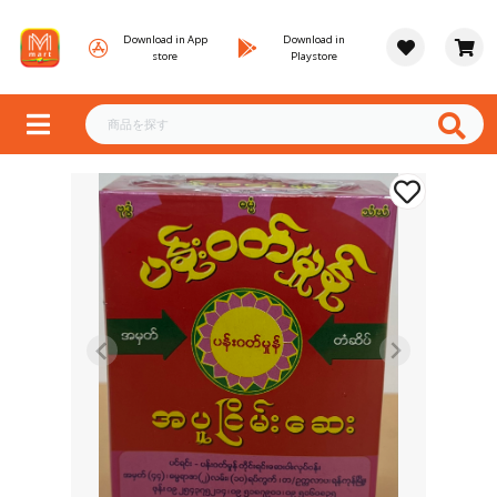
Download in App
Download in
store
Playstore