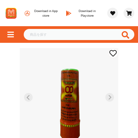
Download in App
Download in
store
Playstore