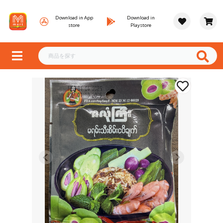
Download in App
Download in
store
Playstore