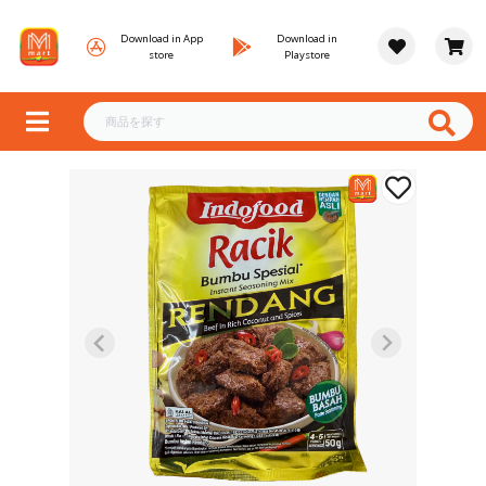
Download in App
Download in
store
Playstore