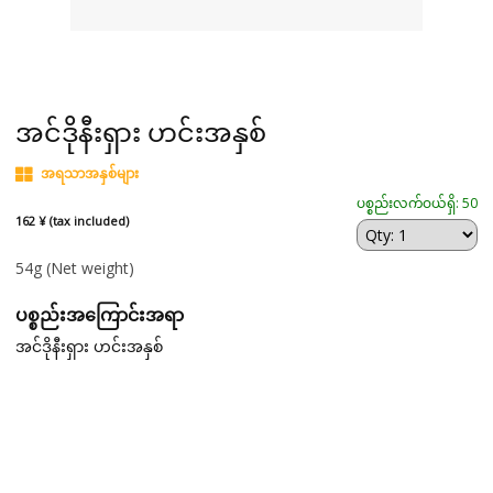
အင်ဒိုနီးရှား ဟင်းအနှစ်
အရသာအနှစ်များ
ပစ္စည်းလက်ဝယ်ရှိ: 50
162 ¥ (tax included)
54g
(Net weight)
ပစ္စည်းအကြောင်းအရာ
အင်ဒိုနီးရှား ဟင်းအနှစ်