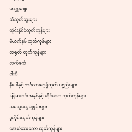
လျှော့ဈေး
ဆီသွတ်ဘူးများ
ထိုင်းနိုင်ငံထုတ်ကုန်များ
ဗီယက်နမ် ထုတ်ကုန်များ
တရုတ် ထုတ်ကုန်များ
လက်ဖက်
ငါးပိ
နီပေါနှင့် ဘင်္ဂလားဒေ့ရှ်ထုတ် ပစ္စည်းများ
မြန်မာဟင်းအနှစ်နှင့် ဆိုင်သော ထုတ်ကုန်များ
အထွေထွေပစ္စည်းများ
ဒူဘိုင်းထုတ်ကုန်များ
အေးခဲထားသော ထုတ်ကုန်များ