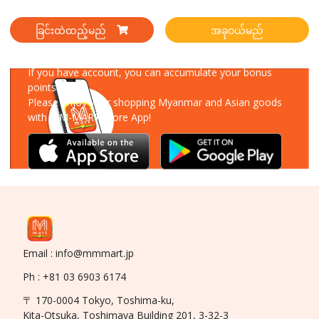
ခြင်းထဲထည့်မည်
အခုဝယ်မည်
Download Our App
If you have account, you can accumulate your bonus
points!
Please enjoy your shopping Myanmar and Asian goods
with MM-MART Store App!
Email : info@mmmart.jp
Ph : +81 03 6903 6174
〒 170-0004 Tokyo, Toshima-ku,
Kita-Otsuka, Toshimaya Building 201, 3-32-3