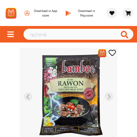
Download in App
Download in
store
Playstore