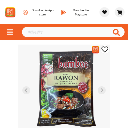
Download in App
Download in
store
Playstore