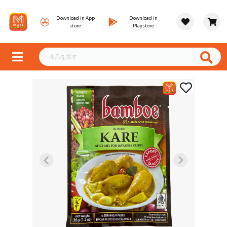
Download in App
Download in
store
Playstore