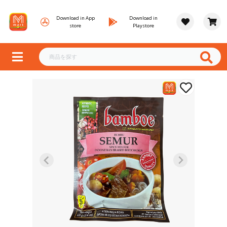
Download in App
Download in
store
Playstore