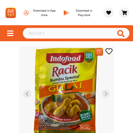
Download in App
Download in
store
Playstore