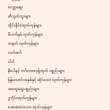
လျှော့ဈေး
ဆီသွတ်ဘူးများ
ထိုင်းနိုင်ငံထုတ်ကုန်များ
ဗီယက်နမ် ထုတ်ကုန်များ
တရုတ် ထုတ်ကုန်များ
လက်ဖက်
ငါးပိ
နီပေါနှင့် ဘင်္ဂလားဒေ့ရှ်ထုတ် ပစ္စည်းများ
မြန်မာဟင်းအနှစ်နှင့် ဆိုင်သော ထုတ်ကုန်များ
အထွေထွေပစ္စည်းများ
ဒူဘိုင်းထုတ်ကုန်များ
အေးခဲထားသော ထုတ်ကုန်များ