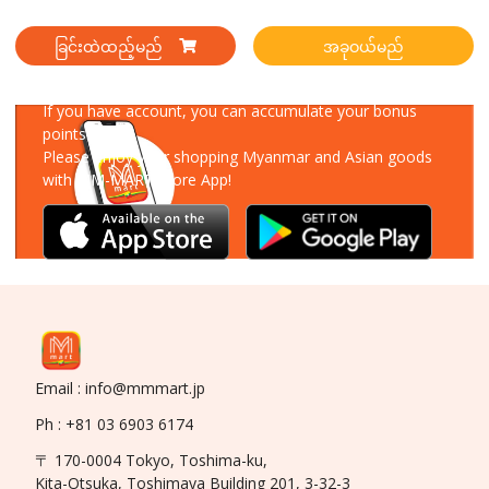
ခြင်းထဲထည့်မည်
အခုဝယ်မည်
Download Our App
If you have account, you can accumulate your bonus
points!
Please enjoy your shopping Myanmar and Asian goods
with MM-MART Store App!
Email : info@mmmart.jp
Ph : +81 03 6903 6174
〒 170-0004 Tokyo, Toshima-ku,
Kita-Otsuka, Toshimaya Building 201, 3-32-3