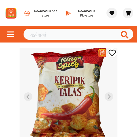
Download in App
Download in
store
Playstore