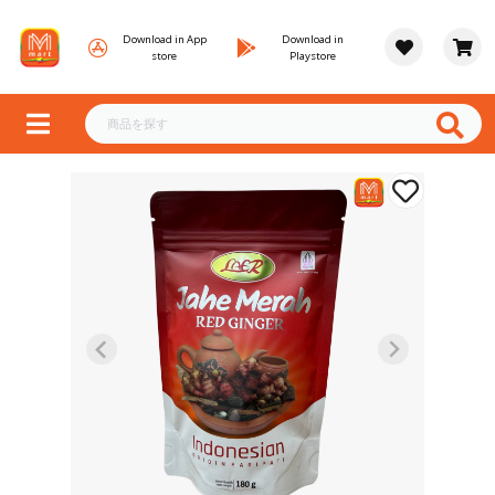
Download in App
Download in
store
Playstore