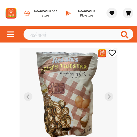
Download in App
Download in
store
Playstore