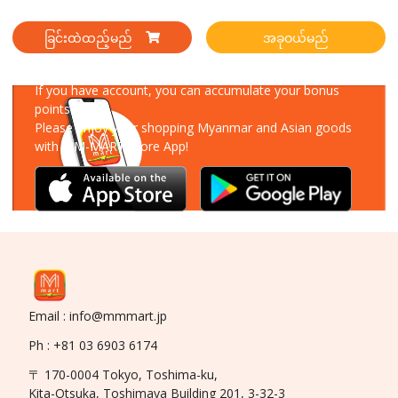
ခြင်းထဲထည့်မည်
အခုဝယ်မည်
Download Our App
If you have account, you can accumulate your bonus
points!
Please enjoy your shopping Myanmar and Asian goods
with MM-MART Store App!
Email : info@mmmart.jp
Ph : +81 03 6903 6174
〒 170-0004 Tokyo, Toshima-ku,
Kita-Otsuka, Toshimaya Building 201, 3-32-3