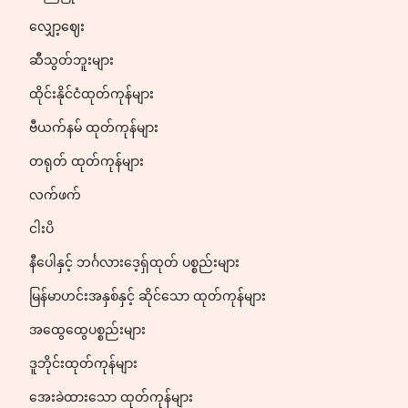
လျှော့ဈေး
ဆီသွတ်ဘူးများ
ထိုင်းနိုင်ငံထုတ်ကုန်များ
ဗီယက်နမ် ထုတ်ကုန်များ
တရုတ် ထုတ်ကုန်များ
လက်ဖက်
ငါးပိ
နီပေါနှင့် ဘင်္ဂလားဒေ့ရှ်ထုတ် ပစ္စည်းများ
မြန်မာဟင်းအနှစ်နှင့် ဆိုင်သော ထုတ်ကုန်များ
အထွေထွေပစ္စည်းများ
ဒူဘိုင်းထုတ်ကုန်များ
အေးခဲထားသော ထုတ်ကုန်များ