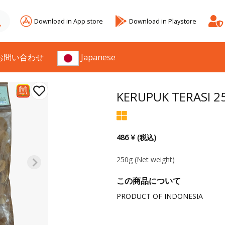
Download in App store
Download in Playstore
お問い合わせ
Japanese
KERUPUK TERASI 2
486 ¥ (税込)
250g
(Net weight)
この商品について
PRODUCT OF INDONESIA