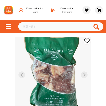
Download in App
Download in
store
Playstore