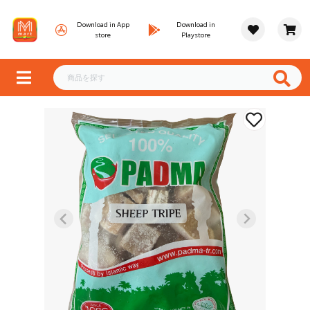
Download in App
Download in
store
Playstore