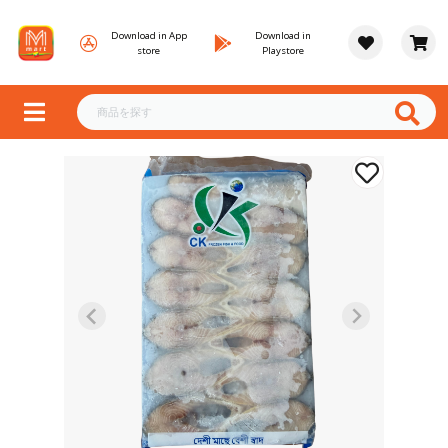
Download in App
Download in
store
Playstore