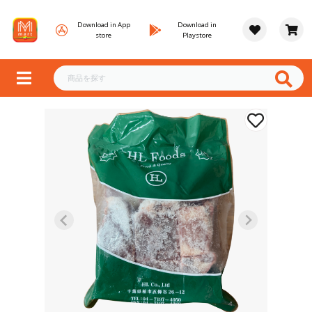
Download in App
Download in
store
Playstore