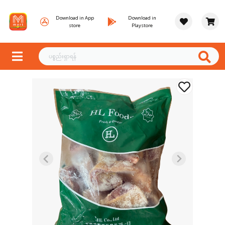
Download in App
Download in
store
Playstore