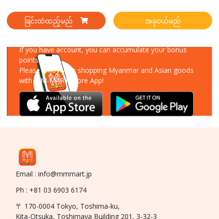
ခြင်းထဲထည့်မည်
အခုဝယ်မည်
Download Our App
If you have account, you can accumulate your bonus
points!
Please enjoy your shopping Myanmar and Asian goods
with MM-MART Store App!
Email : info@mmmart.jp
Ph : +81 03 6903 6174
〒 170-0004 Tokyo, Toshima-ku,
Kita-Otsuka, Toshimaya Building 201, 3-32-3