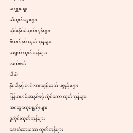
လျှော့ဈေး
ဆီသွတ်ဘူးများ
ထိုင်းနိုင်ငံထုတ်ကုန်များ
ဗီယက်နမ် ထုတ်ကုန်များ
တရုတ် ထုတ်ကုန်များ
လက်ဖက်
ငါးပိ
နီပေါနှင့် ဘင်္ဂလားဒေ့ရှ်ထုတ် ပစ္စည်းများ
မြန်မာဟင်းအနှစ်နှင့် ဆိုင်သော ထုတ်ကုန်များ
အထွေထွေပစ္စည်းများ
ဒူဘိုင်းထုတ်ကုန်များ
အေးခဲထားသော ထုတ်ကုန်များ