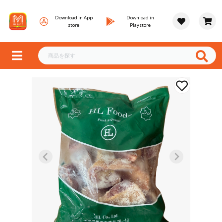
Download in App
Download in
store
Playstore