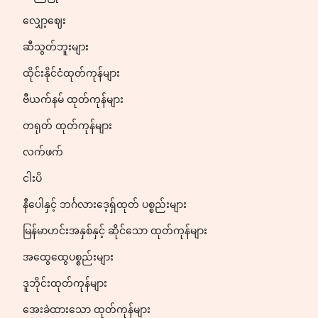
လျှော့ဈေး
ဆီသွတ်ဘူးများ
ထိုင်းနိုင်ငံထုတ်ကုန်များ
ဗီယက်နမ် ထုတ်ကုန်များ
တရုတ် ထုတ်ကုန်များ
လက်ဖက်
ငါးပိ
နီပေါနှင့် ဘင်္ဂလားဒေ့ရှ်ထုတ် ပစ္စည်းများ
မြန်မာဟင်းအနှစ်နှင့် ဆိုင်သော ထုတ်ကုန်များ
အထွေထွေပစ္စည်းများ
ဒူဘိုင်းထုတ်ကုန်များ
အေးခဲထားသော ထုတ်ကုန်များ