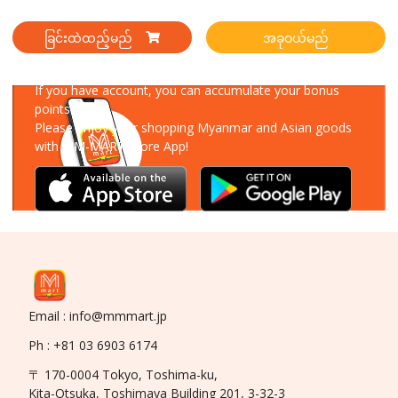
ခြင်းထဲထည့်မည်
အခုဝယ်မည်
Download Our App
If you have account, you can accumulate your bonus
points!
Please enjoy your shopping Myanmar and Asian goods
with MM-MART Store App!
Email : info@mmmart.jp
Ph : +81 03 6903 6174
〒 170-0004 Tokyo, Toshima-ku,
Kita-Otsuka, Toshimaya Building 201, 3-32-3