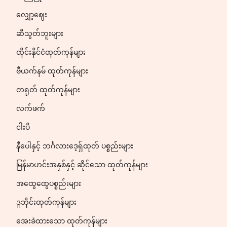
လျှော့ဈေး
ဆီသွတ်ဘူးများ
ထိုင်းနိုင်ငံထုတ်ကုန်များ
ဗီယက်နမ် ထုတ်ကုန်များ
တရုတ် ထုတ်ကုန်များ
လက်ဖက်
ငါးပိ
နီပေါနှင့် ဘင်္ဂလားဒေ့ရှ်ထုတ် ပစ္စည်းများ
မြန်မာဟင်းအနှစ်နှင့် ဆိုင်သော ထုတ်ကုန်များ
အထွေထွေပစ္စည်းများ
ဒူဘိုင်းထုတ်ကုန်များ
အေးခဲထားသော ထုတ်ကုန်များ