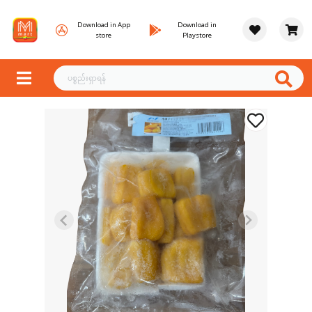
Download in App
Download in
store
Playstore