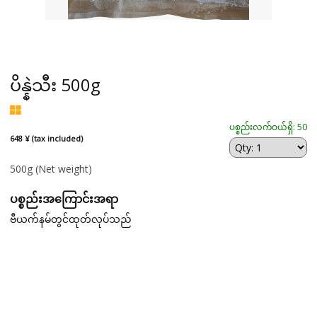
ပိန္နဲသီး 500g
ပစ္စည်းလက်ဝယ်ရှိ: 50
648 ¥ (tax included)
500g
(Net weight)
ပစ္စည်းအကြောင်းအရာ
ဗီယက်နမ်တွင်ထုတ်လုပ်သည်