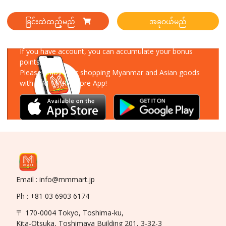
ခြင်းထဲထည့်မည်
အခုဝယ်မည်
Download Our App
If you have account, you can accumulate your bonus
points!
Please enjoy your shopping Myanmar and Asian goods
with MM-MART Store App!
Email : info@mmmart.jp
Ph : +81 03 6903 6174
〒 170-0004 Tokyo, Toshima-ku,
Kita-Otsuka, Toshimaya Building 201, 3-32-3