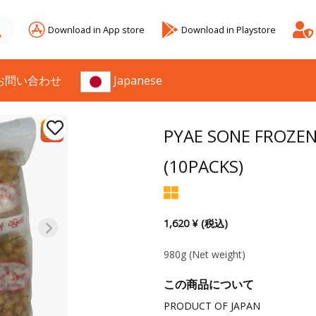
Download in App store
Download in Playstore
お問い合わせ
Japanese
PYAE SONE FROZEN
(10PACKS)
1,620 ¥ (税込)
980g
(Net weight)
この商品について
PRODUCT OF JAPAN