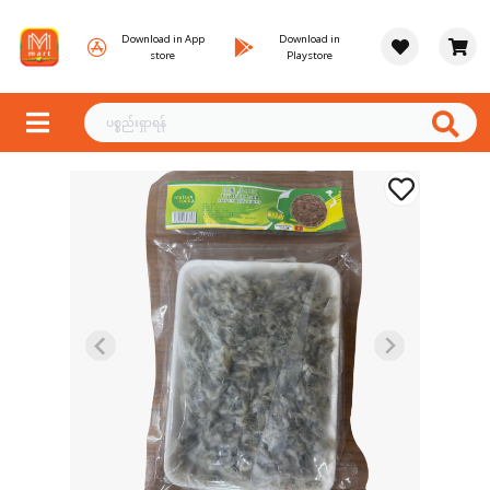
Download in App
Download in
store
Playstore