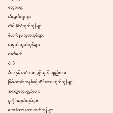
လျှော့ဈေး
ဆီသွတ်ဘူးများ
ထိုင်းနိုင်ငံထုတ်ကုန်များ
ဗီယက်နမ် ထုတ်ကုန်များ
တရုတ် ထုတ်ကုန်များ
လက်ဖက်
ငါးပိ
နီပေါနှင့် ဘင်္ဂလားဒေ့ရှ်ထုတ် ပစ္စည်းများ
မြန်မာဟင်းအနှစ်နှင့် ဆိုင်သော ထုတ်ကုန်များ
အထွေထွေပစ္စည်းများ
ဒူဘိုင်းထုတ်ကုန်များ
အေးခဲထားသော ထုတ်ကုန်များ