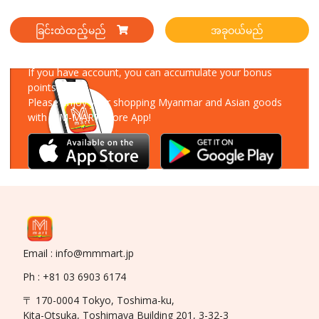
ခြင်းထဲထည့်မည်
အခုဝယ်မည်
Download Our App
If you have account, you can accumulate your bonus
points!
Please enjoy your shopping Myanmar and Asian goods
with MM-MART Store App!
Email : info@mmmart.jp
Ph : +81 03 6903 6174
〒 170-0004 Tokyo, Toshima-ku,
Kita-Otsuka, Toshimaya Building 201, 3-32-3