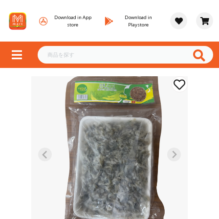
Download in App
Download in
store
Playstore