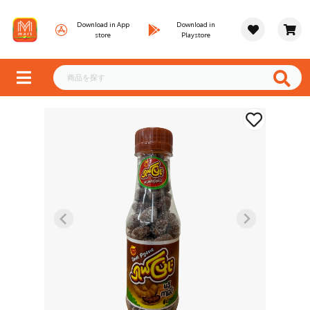
Download in App
Download in
store
Playstore