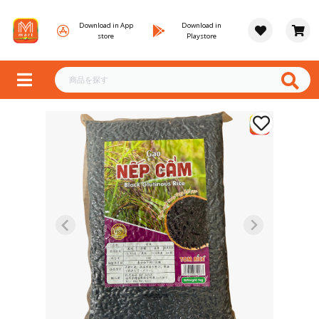
Download in App
Download in
store
Playstore