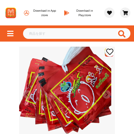
Download in App
Download in
store
Playstore