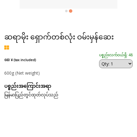
ဆရာမိုး ရှောက်တစ်လုံး ဝမ်းမှန်ဆေး
ပစ္စည်းလက်ဝယ်ရှိ: 48
660 ¥ (tax included)
600g
(Net weight)
ပစ္စည်းအကြောင်းအရာ
မြန်မာပြည်တွင်ထုတ်လုပ်သည်