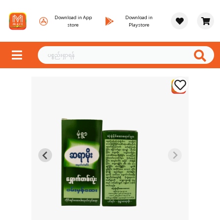
Download in App
Download in
store
Playstore