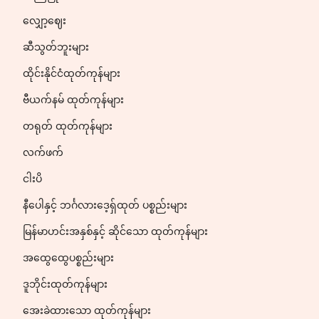
လျှော့ဈေး
ဆီသွတ်ဘူးများ
ထိုင်းနိုင်ငံထုတ်ကုန်များ
ဗီယက်နမ် ထုတ်ကုန်များ
တရုတ် ထုတ်ကုန်များ
လက်ဖက်
ငါးပိ
နီပေါနှင့် ဘင်္ဂလားဒေ့ရှ်ထုတ် ပစ္စည်းများ
မြန်မာဟင်းအနှစ်နှင့် ဆိုင်သော ထုတ်ကုန်များ
အထွေထွေပစ္စည်းများ
ဒူဘိုင်းထုတ်ကုန်များ
အေးခဲထားသော ထုတ်ကုန်များ