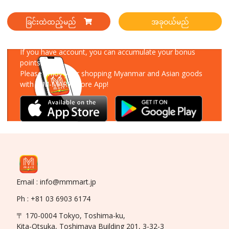
ခြင်းထဲထည့်မည်
အခုဝယ်မည်
Download Our App
If you have account, you can accumulate your bonus
points!
Please enjoy your shopping Myanmar and Asian goods
with MM-MART Store App!
Email : info@mmmart.jp
Ph : +81 03 6903 6174
〒 170-0004 Tokyo, Toshima-ku,
Kita-Otsuka, Toshimaya Building 201, 3-32-3