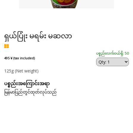
ရှယ်ပြုံး မရမ်း မဆလာ
ပစ္စည်းလက်ဝယ်ရှိ: 50
495 ¥ (tax included)
125g
(Net weight)
ပစ္စည်းအကြောင်းအရာ
မြန်မာပြည်တွင်ထုတ်လုပ်သည်