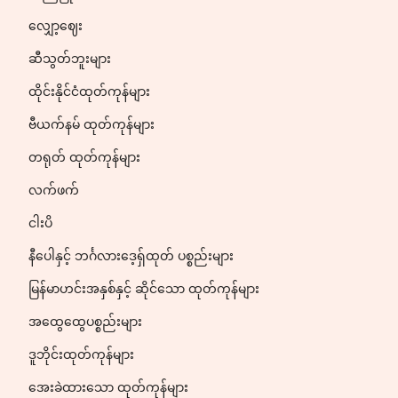
လျှော့ဈေး
ဆီသွတ်ဘူးများ
ထိုင်းနိုင်ငံထုတ်ကုန်များ
ဗီယက်နမ် ထုတ်ကုန်များ
တရုတ် ထုတ်ကုန်များ
လက်ဖက်
ငါးပိ
နီပေါနှင့် ဘင်္ဂလားဒေ့ရှ်ထုတ် ပစ္စည်းများ
မြန်မာဟင်းအနှစ်နှင့် ဆိုင်သော ထုတ်ကုန်များ
အထွေထွေပစ္စည်းများ
ဒူဘိုင်းထုတ်ကုန်များ
အေးခဲထားသော ထုတ်ကုန်များ