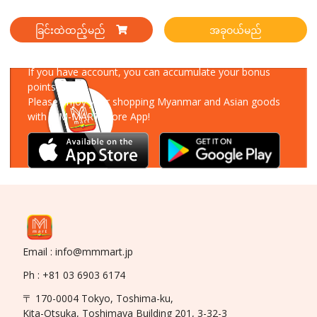
ခြင်းထဲထည့်မည်
အခုဝယ်မည်
Download Our App
If you have account, you can accumulate your bonus
points!
Please enjoy your shopping Myanmar and Asian goods
with MM-MART Store App!
Email : info@mmmart.jp
Ph : +81 03 6903 6174
〒 170-0004 Tokyo, Toshima-ku,
Kita-Otsuka, Toshimaya Building 201, 3-32-3