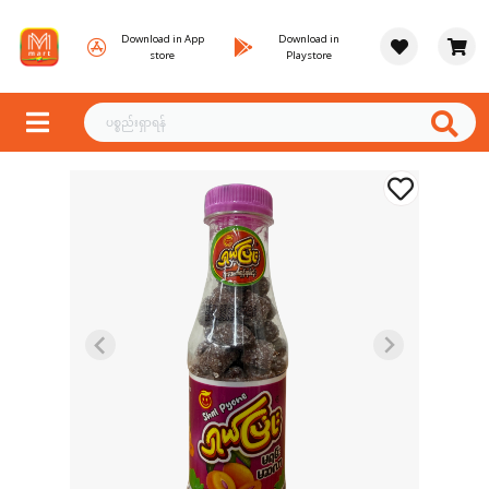
Download in App
Download in
store
Playstore