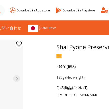
Download in App store
Download in Playstore
お問い合わせ
Japanese
Shal Pyone Preserv
495 ¥ (税込)
125g
(Net weight)
この商品について
PRODUCT OF MYANMAR