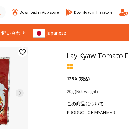
Download in App store
Download in Playstore
お問い合わせ
Japanese
Lay Kyaw Tomato Fi
135 ¥ (税込)
20g
(Net weight)
この商品について
PRODUCT OF MYANMAR