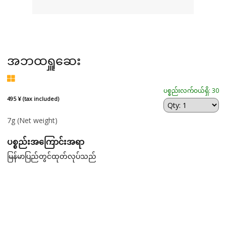
အဘထရှူဆေး
ပစ္စည်းလက်ဝယ်ရှိ: 30
495 ¥ (tax included)
7g
(Net weight)
ပစ္စည်းအကြောင်းအရာ
မြန်မာပြည်တွင်ထုတ်လုပ်သည်