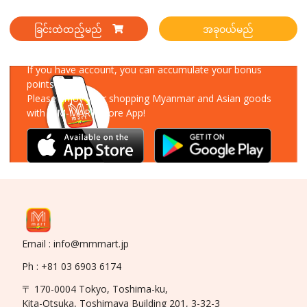
ခြင်းထဲထည့်မည်
အခုဝယ်မည်
Download Our App
If you have account, you can accumulate your bonus
points!
Please enjoy your shopping Myanmar and Asian goods
with MM-MART Store App!
Email : info@mmmart.jp
Ph : +81 03 6903 6174
〒 170-0004 Tokyo, Toshima-ku,
Kita-Otsuka, Toshimaya Building 201, 3-32-3