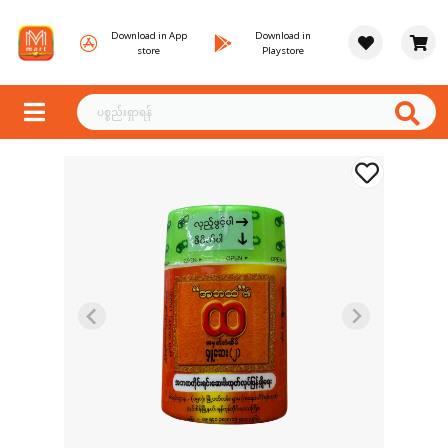
Download in App
Download in
store
Playstore