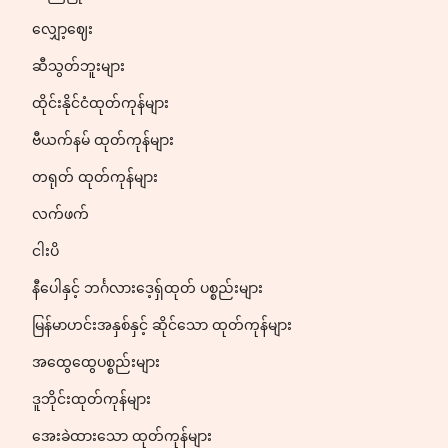
လျှော့ဈေး
ဆီသွတ်ဘူးများ
ထိုင်းနိုင်ငံထုတ်ကုန်များ
ဗီယက်နမ် ထုတ်ကုန်များ
တရုတ် ထုတ်ကုန်များ
လက်ဖက်
ငါးပိ
နီပေါနှင့် ဘင်္ဂလားဒေ့ရှ်ထုတ် ပစ္စည်းများ
မြန်မာဟင်းအနှစ်နှင့် ဆိုင်သော ထုတ်ကုန်များ
အထွေထွေပစ္စည်းများ
ဒူဘိုင်းထုတ်ကုန်များ
အေးခဲထားသော ထုတ်ကုန်များ