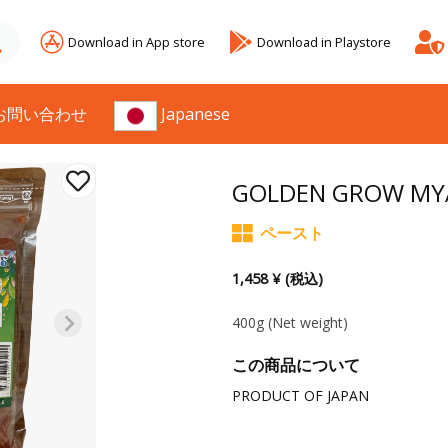
Download in App store
Download in Playstore
お問い合わせ
Japanese
GOLDEN GROW MY
ペースト
1,458 ¥ (税込)
400g
(Net weight)
この商品について
PRODUCT OF JAPAN