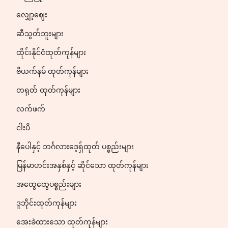
လျှော့ဈေး
ဆီသွတ်ဘူးများ
ထိုင်းနိုင်ငံထုတ်ကုန်များ
ဗီယက်နမ် ထုတ်ကုန်များ
တရုတ် ထုတ်ကုန်များ
လက်ဖက်
ငါးပိ
နီပေါနှင့် ဘင်္ဂလားဒေ့ရှ်ထုတ် ပစ္စည်းများ
မြန်မာဟင်းအနှစ်နှင့် ဆိုင်သော ထုတ်ကုန်များ
အထွေထွေပစ္စည်းများ
ဒူဘိုင်းထုတ်ကုန်များ
အေးခဲထားသော ထုတ်ကုန်များ