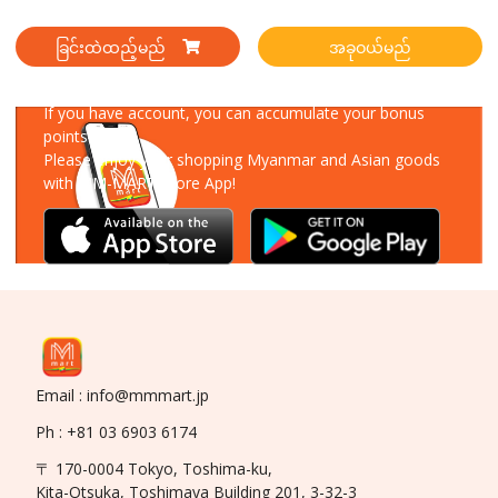
ခြင်းထဲထည့်မည်
အခုဝယ်မည်
Download Our App
If you have account, you can accumulate your bonus
points!
Please enjoy your shopping Myanmar and Asian goods
with MM-MART Store App!
Email : info@mmmart.jp
Ph : +81 03 6903 6174
〒 170-0004 Tokyo, Toshima-ku,
Kita-Otsuka, Toshimaya Building 201, 3-32-3