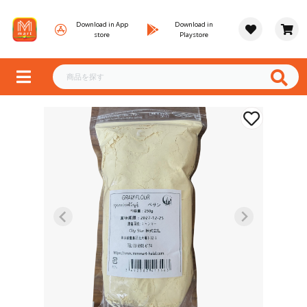
Download in App
Download in
store
Playstore