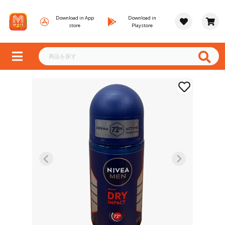
Download in App
Download in
store
Playstore