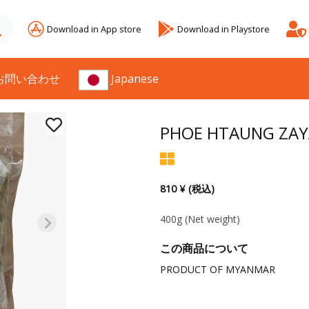
Download in App store
Download in Playstore
お問い合わせ
Japanese
PHOE HTAUNG ZAY
810 ¥ (税込)
400g
(Net weight)
この商品について
PRODUCT OF MYANMAR