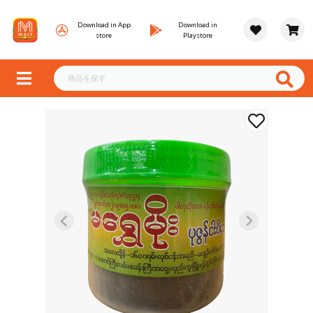
Download in App
Download in
store
Playstore