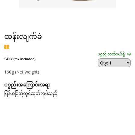
ထန်းလျက်ခဲ
ပစ္စည်းလက်ဝယ်ရှိ: 49
540 ¥ (tax included)
160g
(Net weight)
ပစ္စည်းအကြောင်းအရာ
မြန်မာပြည်တွင်ထုတ်လုပ်သည်