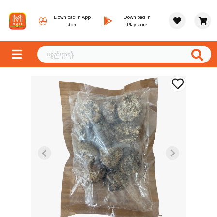
Download in App
Download in
store
Playstore