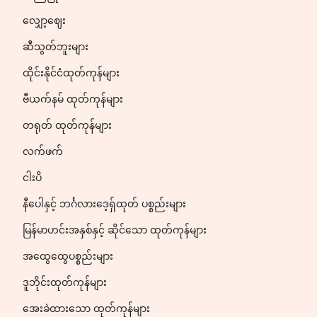
လျှော့ဈေး
ဆီသွတ်ဘူးများ
ထိုင်းနိုင်ငံထုတ်ကုန်များ
ဗီယက်နမ် ထုတ်ကုန်များ
တရုတ် ထုတ်ကုန်များ
လက်ဖက်
ငါးပိ
နီပေါနှင့် ဘင်္ဂလားဒေ့ရှ်ထုတ် ပစ္စည်းများ
မြန်မာဟင်းအနှစ်နှင့် ဆိုင်သော ထုတ်ကုန်များ
အထွေထွေပစ္စည်းများ
ဒူဘိုင်းထုတ်ကုန်များ
အေးခဲထားသော ထုတ်ကုန်များ