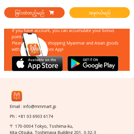
ခြင်းထဲထည့်မည်
အခုဝယ်မည်
Download Our App
If you have account, you can accumulate your bonus
points!
Please enjoy your shopping Myanmar and Asian goods
with MM-MART Store App!
Email : info@mmmart.jp
Ph : +81 03 6903 6174
〒 170-0004 Tokyo, Toshima-ku,
Kita-Otsuka, Toshimaya Building 201, 3-32-3