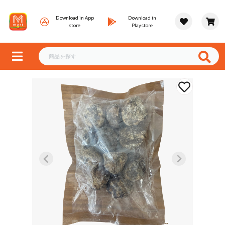
Download in App
Download in
store
Playstore