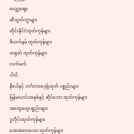
လျှော့ဈေး
ဆီသွတ်ဘူးများ
ထိုင်းနိုင်ငံထုတ်ကုန်များ
ဗီယက်နမ် ထုတ်ကုန်များ
တရုတ် ထုတ်ကုန်များ
လက်ဖက်
ငါးပိ
နီပေါနှင့် ဘင်္ဂလားဒေ့ရှ်ထုတ် ပစ္စည်းများ
မြန်မာဟင်းအနှစ်နှင့် ဆိုင်သော ထုတ်ကုန်များ
အထွေထွေပစ္စည်းများ
ဒူဘိုင်းထုတ်ကုန်များ
အေးခဲထားသော ထုတ်ကုန်များ