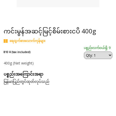
ကင်းမွန်အဆင့်မြင့်စိမ်းစားငပိ 400g
ရေထွက်စားသောက်ကုန်များ
ပစ္စည်းလက်ဝယ်ရှိ: 9
810 ¥ (tax included)
400g
(Net weight)
ပစ္စည်းအကြောင်းအရာ
မြန်မာပြည်တွင်ထုတ်လုပ်သည်