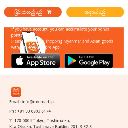
ခြင်းထဲထည့်မည်
အခုဝယ်မည်
Download Our App
If you have account, you can accumulate your bonus
points!
Please enjoy your shopping Myanmar and Asian goods
with MM-MART Store App!
Email : info@mmmart.jp
Ph : +81 03 6903 6174
〒 170-0004 Tokyo, Toshima-ku,
Kita-Otsuka, Toshimaya Building 201, 3-32-3