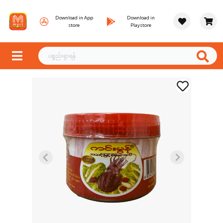
Download in App
Download in
store
Playstore