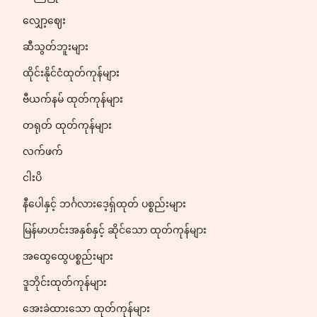
လျှော့ဈေး
ဆီသွတ်ဘူးများ
ထိုင်းနိုင်ငံထုတ်ကုန်များ
ဗီယက်နမ် ထုတ်ကုန်များ
တရုတ် ထုတ်ကုန်များ
လက်ဖက်
ငါးပိ
နီပေါနှင့် ဘင်္ဂလားဒေ့ရှ်ထုတ် ပစ္စည်းများ
မြန်မာဟင်းအနှစ်နှင့် ဆိုင်သော ထုတ်ကုန်များ
အထွေထွေပစ္စည်းများ
ဒူဘိုင်းထုတ်ကုန်များ
အေးခဲထားသော ထုတ်ကုန်များ