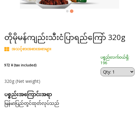
တိုမိုမန်ကျည်းသီးငံပြာရည်ကြော် 320g
အသင့်စားအစားအစာများ
ပစ္စည်းလက်ဝယ်ရှိ:
196
972 ¥ (tax included)
320g
(Net weight)
ပစ္စည်းအကြောင်းအရာ
မြန်မာပြည်တွင်ထုတ်လုပ်သည်