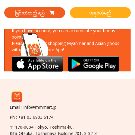
ခြင်းထဲထည့်မည်
အခုဝယ်မည်
Download Our App
If you have account, you can accumulate your bonus
points!
Please enjoy your shopping Myanmar and Asian goods
with MM-MART Store App!
Email : info@mmmart.jp
Ph : +81 03 6903 6174
〒 170-0004 Tokyo, Toshima-ku,
Kita-Otsuka, Toshimaya Building 201, 3-32-3