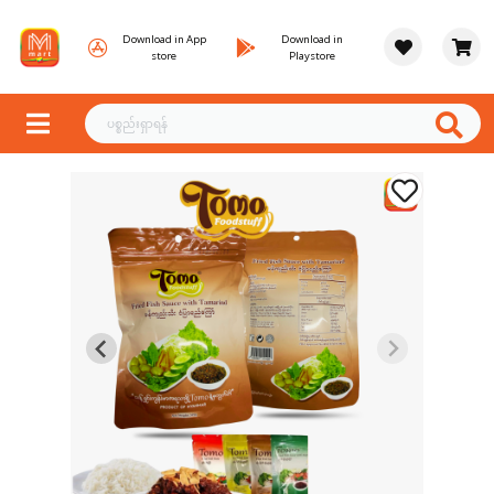
Download in App
Download in
store
Playstore